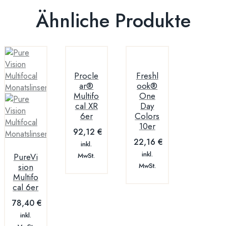
Ähnliche Produkte
Procle
Freshl
ar®
ook®
Multifo
One
cal XR
Day
6er
Colors
10er
92,12
€
22,16
€
inkl.
inkl.
PureVi
MwSt.
sion
MwSt.
Multifo
cal 6er
78,40
€
inkl.