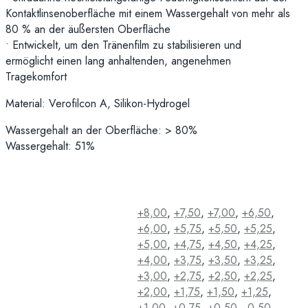
Kontaktlinsenoberfläche mit
einem Wassergehalt von mehr als
80 %
an der äußersten Oberfläche
•
Entwickelt, um den Tränenfilm zu stabilisieren
und
ermöglicht
einen lang anhaltenden, angenehmen
Tragekomfort
Material:
Verofilcon A, Silikon-Hydrogel
Wassergehalt an der Oberfläche: > 80%
Wassergehalt: 51%
+8,00
,
+7,50
,
+7,00
,
+6,50
,
+6,00
,
+5,75
,
+5,50
,
+5,25
,
+5,00
,
+4,75
,
+4,50
,
+4,25
,
+4,00
,
+3,75
,
+3,50
,
+3,25
,
+3,00
,
+2,75
,
+2,50
,
+2,25
,
+2,00
,
+1,75
,
+1,50
,
+1,25
,
+1,00
,
+0,75
,
+0,50
,
-0,50
,