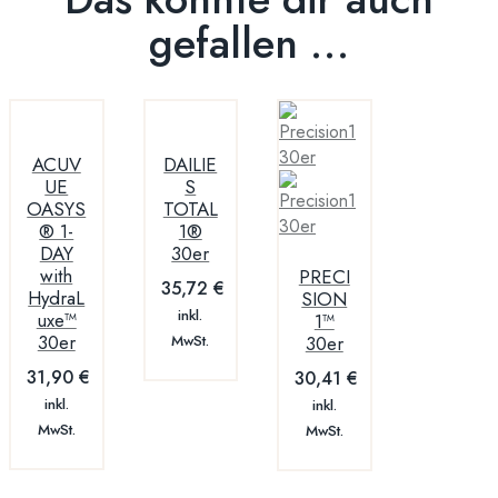
gefallen …
ACUV
DAILIE
UE
S
OASYS
TOTAL
® 1-
1®
DAY
30er
with
PRECI
35,72
€
HydraL
SION
inkl.
uxe™
1™
30er
MwSt.
30er
31,90
€
30,41
€
inkl.
inkl.
MwSt.
MwSt.