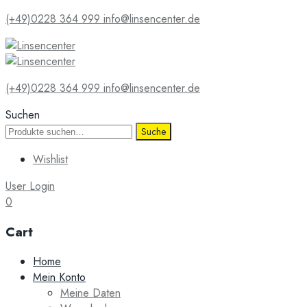
(+49)0228 364 999
info@linsencenter.de
(+49)0228 364 999
info@linsencenter.de
Suchen
Suche
Suche
nach:
Wishlist
User Login
0
Cart
Skip
Home
to
Mein Konto
content
Meine Daten