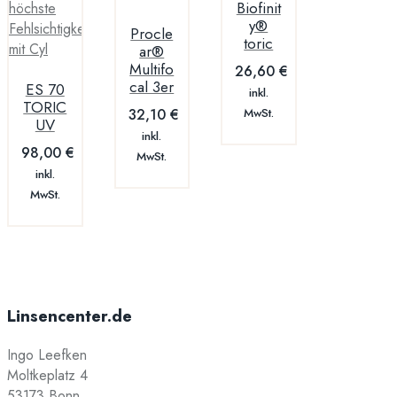
Biofinit
y®
Procle
toric
ar®
Multifo
26,60
€
cal 3er
ES 70
inkl.
TORIC
32,10
€
MwSt.
UV
inkl.
98,00
€
MwSt.
inkl.
MwSt.
Linsencenter.de
Ingo Leefken
Moltkeplatz 4
53173 Bonn