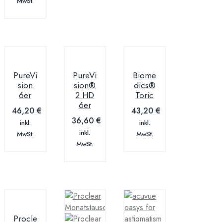
MwSt.
PureVi
PureVi
Biome
sion
sion®
dics®
6er
2 HD
Toric
6er
46,20
€
43,20
€
36,60
€
inkl.
inkl.
inkl.
MwSt.
MwSt.
MwSt.
Procle