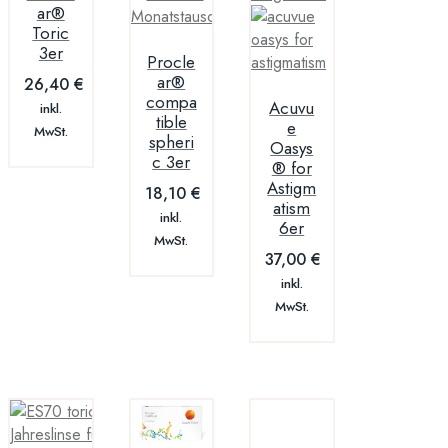
ar®
Toric
3er
Procle
ar®
26,40
€
compa
Acuvu
inkl.
tible
e
MwSt.
spheri
Oasys
c 3er
® for
Astigm
18,10
€
atism
inkl.
6er
MwSt.
37,00
€
inkl.
MwSt.