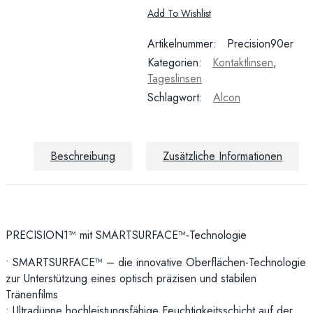
Add To Wishlist
Artikelnummer:
Precision90er
Kategorien:
Kontaktlinsen
,
Tageslinsen
Schlagwort:
Alcon
Beschreibung
Zusätzliche Informationen
PRECISION1™ mit SM
ARTSURFACE™-Technologie
•
SMARTSURFACE™ – die innovative Ober
flächen-Technologie
zur Unterstützung eines
optisch präzisen und stabilen
Tränenfilms
•
Ultradünne hochleistungsfähige Feuchtigkeits
schicht auf der