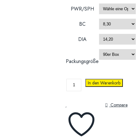
PWR/SPH
BC
DIA
Packungsgröße
PRECISION
In den Warenkorb
1™
90er
Menge
Compare