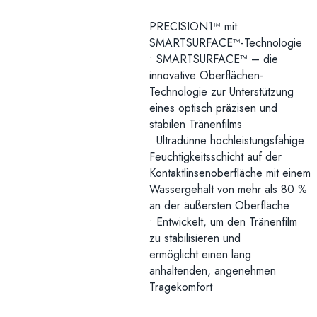
PRECISION1™ mit
SM
ARTSURFACE™-Technologie
•
SMARTSURFACE™ – die
innovative Ober
flächen-
Technologie zur Unterstützung
eines
optisch präzisen und
stabilen Tränenfilms
•
Ultradünne hochleistungsfähige
Feuchtigkeits
schicht auf der
Kontaktlinsenoberfläche mit
einem
Wassergehalt von mehr als 80 %
an der äußersten Oberfläche
•
Entwickelt, um den Tränenfilm
zu stabilisieren
und
ermöglicht
einen lang
anhaltenden, angenehmen
Tragekomfort