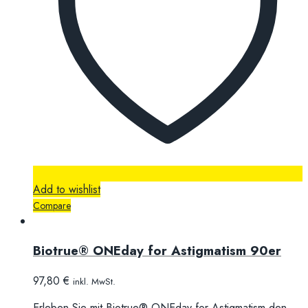
Add to wishlist
Compare
Biotrue® ONEday for Astigmatism 90er
97,80
€
inkl. MwSt.
Erleben Sie mit Biotrue® ONEday for Astigmatism den