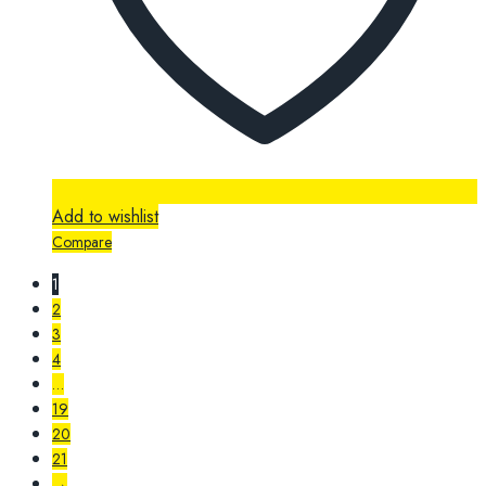
Add to wishlist
Compare
1
2
3
4
…
19
20
21
→