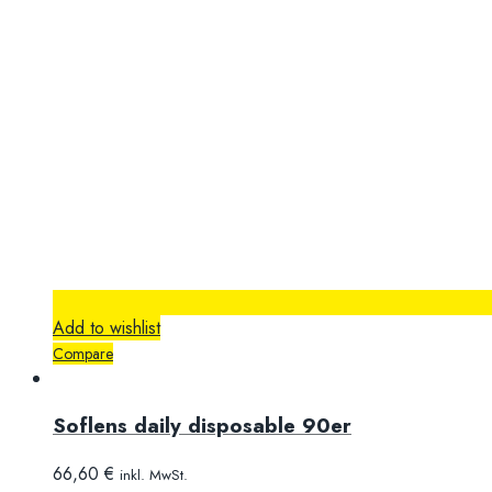
Add to wishlist
Compare
Soflens daily disposable 90er
66,60
€
inkl. MwSt.