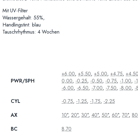
Mit UV-Filter
Wassergehalt: 55%,
Handlingstint: blau
Tauschrhythmus: 4 Wochen
+6,00
,
+5,50
,
+5,00
,
+4,75
,
+4,5
PWR/SPH
0,00
,
-0,25
,
-0,50
,
-0,75
,
-1,00
,
-
-6,00
,
-6,50
,
-7,00
,
-7,50
,
-8,00
,
-
CYL
-0,75
,
-1,25
,
-1,75
,
-2,25
AX
10°
,
20°
,
30°
,
40°
,
50°
,
60°
,
70°
,
80
BC
8,70