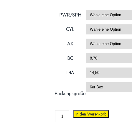
PWR/SPH
CYL
AX
BC
DIA
Packungsgröße
Biomedics®
In den Warenkorb
Toric
Menge