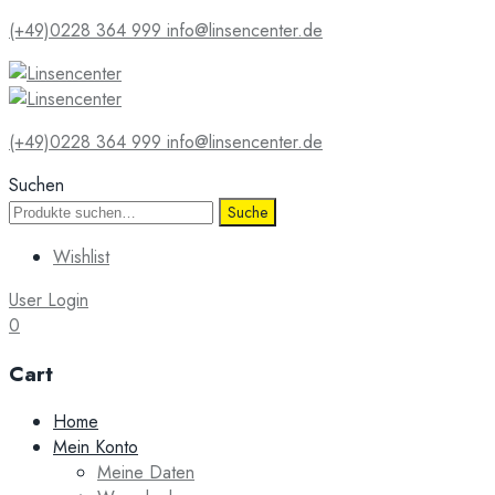
(+49)0228 364 999
info@linsencenter.de
(+49)0228 364 999
info@linsencenter.de
Suchen
Suche
Suche
nach:
Wishlist
User Login
0
Cart
Skip
Home
to
Mein Konto
content
Meine Daten