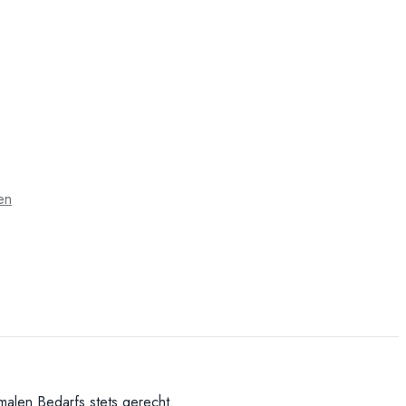
en
alen Bedarfs stets gerecht.