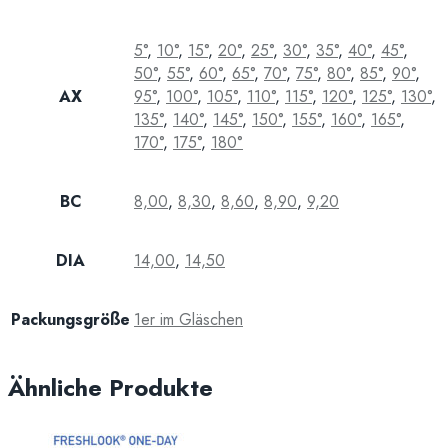
5°
,
10°
,
15°
,
20°
,
25°
,
30°
,
35°
,
40°
,
45°
,
50°
,
55°
,
60°
,
65°
,
70°
,
75°
,
80°
,
85°
,
90°
,
AX
95°
,
100°
,
105°
,
110°
,
115°
,
120°
,
125°
,
130°
,
135°
,
140°
,
145°
,
150°
,
155°
,
160°
,
165°
,
170°
,
175°
,
180°
BC
8,00
,
8,30
,
8,60
,
8,90
,
9,20
DIA
14,00
,
14,50
Packungsgröße
1er im Gläschen
Ähnliche Produkte