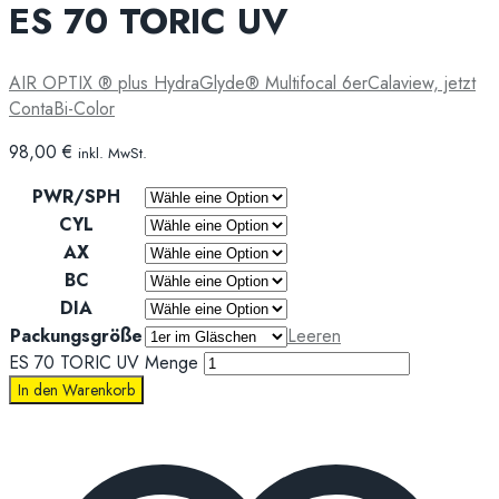
ES 70 TORIC UV
AIR OPTIX ® plus HydraGlyde® Multifocal 6er
Calaview, jetzt
ContaBi-Color
98,00
€
inkl. MwSt.
PWR/SPH
CYL
AX
BC
DIA
Packungsgröße
Leeren
ES 70 TORIC UV Menge
In den Warenkorb