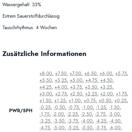
Wassergehalt: 33%
Extrem Sauerstoffdurchlässig
Tauschrhythmus: 4 Wochen
Zusätzliche Informationen
+8,00
,
+7,50
,
+7,00
,
+6,50
,
+6,00
,
+5,75
,
+5,50
,
+5,25
,
+5,00
,
+4,75
,
+4,50
,
+4,25
,
+4,00
,
+3,75
,
+3,50
,
+3,25
,
+3,00
,
+2,75
,
+2,50
,
+2,25
,
+2,00
,
+1,75
,
+1,50
,
+1,25
,
+1,00
,
+0,75
,
+0,50
,
+0,25
,
-0,25
,
-0,50
,
-0,75
,
-1,00
,
-1,25
,
-1,50
,
PWR/SPH
-1,75
,
-2,00
,
-2,25
,
-2,50
,
-2,75
,
-3,00
,
-3,25
,
-3,50
,
-3,75
,
-4,00
,
-4,25
,
-4,50
,
-4,75
,
-5,00
,
-5,25
,
-5,50
,
-5,75
,
-6,00
,