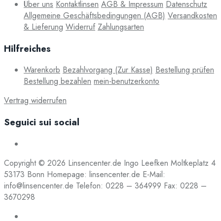
Über uns
Kontaktlinsen
AGB & Impressum
Datenschutz
Allgemeine Geschäftsbedingungen (AGB)
Versandkosten
& Lieferung
Widerruf
Zahlungsarten
Hilfreiches
Warenkorb
Bezahlvorgang (Zur Kasse)
Bestellung prüfen
Bestellung bezahlen
mein-benutzerkonto
Vertrag widerrufen
Seguici sui social
Copyright © 2026 Linsencenter.de Ingo Leefken Moltkeplatz 4
53173 Bonn Homepage: linsencenter.de E-Mail:
info@linsencenter.de Telefon: 0228 – 364999 Fax: 0228 –
3670298