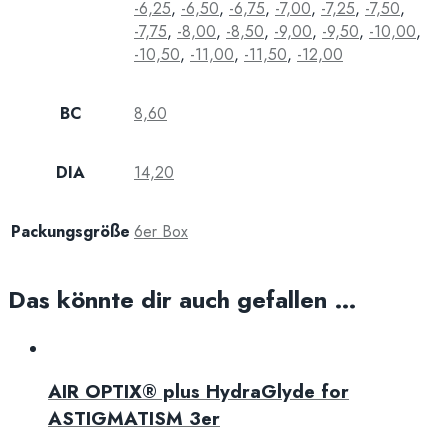
-6,25
,
-6,50
,
-6,75
,
-7,00
,
-7,25
,
-7,50
,
-7,75
,
-8,00
,
-8,50
,
-9,00
,
-9,50
,
-10,00
,
-10,50
,
-11,00
,
-11,50
,
-12,00
BC
8,60
DIA
14,20
Packungsgröße
6er Box
Das könnte dir auch gefallen …
AIR OPTIX® plus HydraGlyde for
ASTIGMATISM 3er