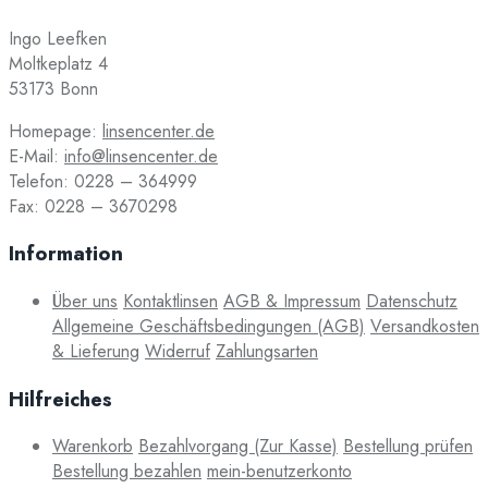
Ingo Leefken
Moltkeplatz 4
53173 Bonn
Homepage:
linsencenter.de
E-Mail:
info@linsencenter.de
Telefon: 0228 – 364999
Fax: 0228 – 3670298
Information
Über uns
Kontaktlinsen
AGB & Impressum
Datenschutz
Allgemeine Geschäftsbedingungen (AGB)
Versandkosten
& Lieferung
Widerruf
Zahlungsarten
Hilfreiches
Warenkorb
Bezahlvorgang (Zur Kasse)
Bestellung prüfen
Bestellung bezahlen
mein-benutzerkonto