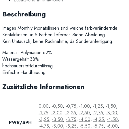
Beschreibung
Images Monthly Monatslinsen sind weiche farbverändernde
Kontaktlinsen, in 5 Farben lieferbar. Siehe Abbildung
.
Kein Umtausch, keine Rücknahme, da Sonderanfertigung.
Material: Polymacon 62%
Wassergehalt 38%
hochsauerstoffdurchlässig
Einfache Handhabung
Zusätzliche Informationen
0,00
,
-0,50
,
-0,75
,
-1,00
,
-1,25
,
-1,50
,
-1,75
,
-2,00
,
-2,25
,
-2,50
,
-2,75
,
-3,00
,
-3,25
,
-3,50
,
-3,75
,
-4,00
,
-4,25
,
-4,50
,
PWR/SPH
-4,75
,
-5,00
,
-5,25
,
-5,50
,
-5,75
,
-6,00
,