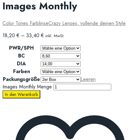
Images Monthly
Color Tones Farblinse
Crazy Lenses, vollende deinen Style
18,20
€
–
33,40
€
inkl. MwSt.
PWR/SPH
BC
DIA
Farben
Packungsgröße
Leeren
Images Monthly Menge
In den Warenkorb