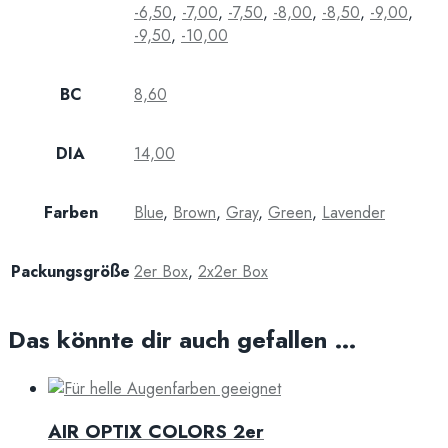
-6,50
,
-7,00
,
-7,50
,
-8,00
,
-8,50
,
-9,00
,
-9,50
,
-10,00
BC
8,60
DIA
14,00
Farben
Blue
,
Brown
,
Gray
,
Green
,
Lavender
Packungsgröße
2er Box
,
2x2er Box
Das könnte dir auch gefallen …
AIR OPTIX COLORS 2er