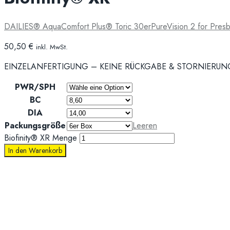
DAILIES® AquaComfort Plus® Toric 30er
PureVision 2 for Pres
50,50
€
inkl. MwSt.
EINZELANFERTIGUNG – KEINE RÜCKGABE & STORNIERU
PWR/SPH
BC
DIA
Packungsgröße
Leeren
Biofinity® XR Menge
In den Warenkorb