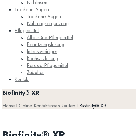
Farblinsen
Trockene Augen
Trockene Augen
Nahrungsergänzung
Pflegemittel
All-in-One-Pflegemittel
Benetzungslösung
Intensivreiniger
Kochsalzlösung
Peroxid-Pflegemittel
Zubehör
Kontakt
Biofinity® XR
Home
l
Online Kontaktlinsen kaufen
l
Biofinity® XR
Biofinity® XR