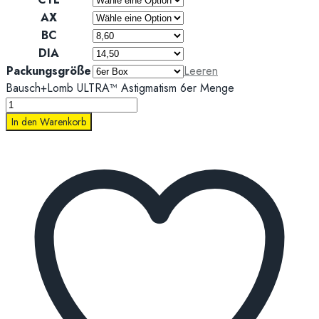
AX
BC
DIA
Packungsgröße
Leeren
Bausch+Lomb ULTRA™ Astigmatism 6er Menge
In den Warenkorb