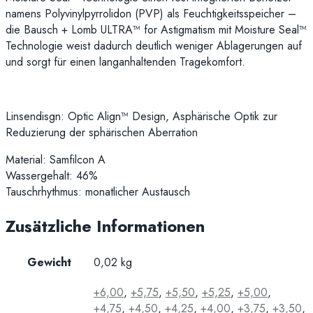
namens Polyvinylpyrrolidon (PVP) als Feuchtigkeitsspeicher –
die Bausch + Lomb ULTRA™ for Astigmatism mit Moisture Seal™
Technologie weist dadurch deutlich weniger Ablagerungen auf
und sorgt für einen langanhaltenden Tragekomfort.
Linsendisgn: Optic Align™ Design, Asphärische Optik zur
Reduzierung der sphärischen Aberration
Material: Samfilcon A
Wassergehalt: 46%
Tauschrhythmus: monatlicher Austausch
Zusätzliche Informationen
Gewicht
0,02 kg
+6,00
,
+5,75
,
+5,50
,
+5,25
,
+5,00
,
+4,75
,
+4,50
,
+4,25
,
+4,00
,
+3,75
,
+3,50
,