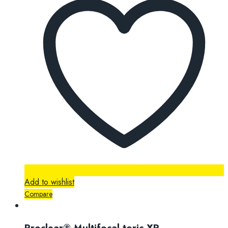
Add to wishlist
Compare
Proclear® Multifocal toric XR