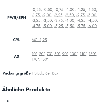
-0,25
,
-0,50
,
-0,75
,
-1,00
,
-1,25
,
-1,50
,
-1,75
,
-2,00
,
-2,25
,
-2,50
,
-2,75
,
-3,00
,
PWR/SPH
-3,25
,
-3,50
,
-3,75
,
-4,00
,
-4,25
,
-4,50
,
-4,75
,
-5,00
,
-5,25
,
-5,50
,
-5,75
,
-6,00
CYL
MC -1,25
10°
,
20°
,
70°
,
80°
,
90°
,
100°
,
110°
,
160°
,
AX
170°
,
180°
Packungsgröße
1 Stück
,
6er Box
Ähnliche Produkte