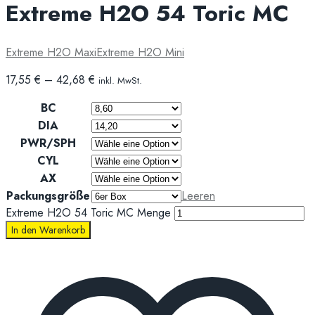
Extreme H2O 54 Toric MC
Extreme H2O Maxi
Extreme H2O Mini
17,55
€
–
42,68
€
inkl. MwSt.
BC
DIA
PWR/SPH
CYL
AX
Packungsgröße
Leeren
Extreme H2O 54 Toric MC Menge
In den Warenkorb