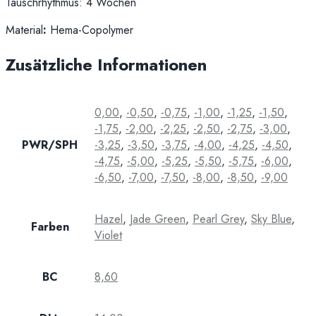
Tauschrhythmus: 4 Wochen
Material
:
Hema-Copolymer
Zusätzliche Informationen
0,00
,
-0,50
,
-0,75
,
-1,00
,
-1,25
,
-1,50
,
-1,75
,
-2,00
,
-2,25
,
-2,50
,
-2,75
,
-3,00
,
PWR/SPH
-3,25
,
-3,50
,
-3,75
,
-4,00
,
-4,25
,
-4,50
,
-4,75
,
-5,00
,
-5,25
,
-5,50
,
-5,75
,
-6,00
,
-6,50
,
-7,00
,
-7,50
,
-8,00
,
-8,50
,
-9,00
Hazel
,
Jade Green
,
Pearl Grey
,
Sky Blue
,
Farben
Violet
BC
8,60