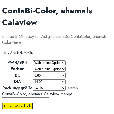
ContaBi-Color, ehemals
Calaview
Biotrue® ONEday for Astigmatism 30er
ContaColor, ehemals
ColorMaker
16,30
€
inkl. MwSt.
PWR/SPH
Farben
BC
DIA
Packungsgröße
Leeren
ContaBi-Color, ehemals Calaview Menge
In den Warenkorb