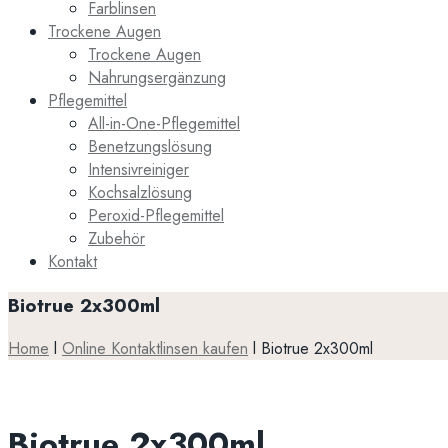
Farblinsen
Trockene Augen
Trockene Augen
Nahrungsergänzung
Pflegemittel
All-in-One-Pflegemittel
Benetzungslösung
Intensivreiniger
Kochsalzlösung
Peroxid-Pflegemittel
Zubehör
Kontakt
Biotrue 2x300ml
Home
l
Online Kontaktlinsen kaufen
l
Biotrue 2x300ml
Biotrue 2x300ml