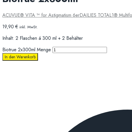
ACUVUE® VITA ™ for Astigmatism 6er
DAILIES TOTAL1® Multifo
19,90
€
inkl. MwSt.
Inhalt: 2 Flaschen á 300 ml + 2 Behälter
Biotrue 2x300ml Menge
In den Warenkorb