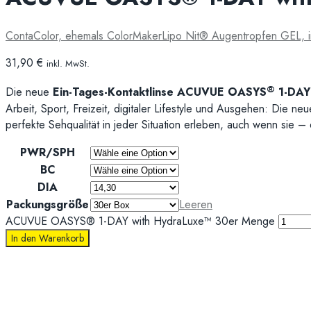
ContaColor, ehemals ColorMaker
Lipo Nit® Augentropfen GEL, i
31,90
€
inkl. MwSt.
®
Die neue
Ein-Tages-Kontaktlinse ACUVUE OASYS
1-DAY
Arbeit, Sport, Freizeit, digitaler Lifestyle und Ausgehen: Die ne
perfekte Sehqualität in jeder Situation erleben, auch wenn sie 
PWR/SPH
BC
DIA
Packungsgröße
Leeren
ACUVUE OASYS® 1-DAY with HydraLuxe™ 30er Menge
In den Warenkorb