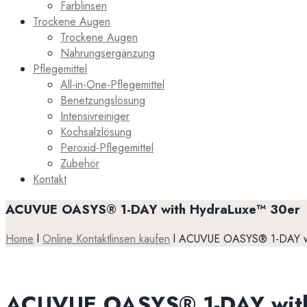
Farblinsen
Trockene Augen
Trockene Augen
Nahrungsergänzung
Pflegemittel
All-in-One-Pflegemittel
Benetzungslösung
Intensivreiniger
Kochsalzlösung
Peroxid-Pflegemittel
Zubehör
Kontakt
ACUVUE OASYS® 1-DAY with HydraLuxe™ 30er
Home
l
Online Kontaktlinsen kaufen
l
ACUVUE OASYS® 1-DAY wi
ACUVUE OASYS® 1-DAY with