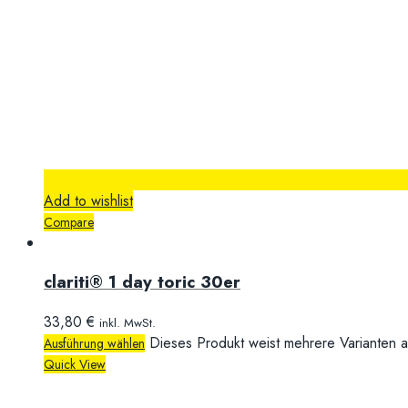
Add to wishlist
Compare
clariti® 1 day toric 30er
33,80
€
inkl. MwSt.
Dieses Produkt weist mehrere Varianten a
Ausführung wählen
Quick View