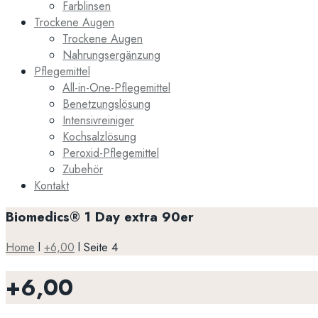
Farblinsen
Trockene Augen
Trockene Augen
Nahrungsergänzung
Pflegemittel
All-in-One-Pflegemittel
Benetzungslösung
Intensivreiniger
Kochsalzlösung
Peroxid-Pflegemittel
Zubehör
Kontakt
Biomedics® 1 Day extra 90er
Home
l
+6,00
l
Seite 4
+6,00